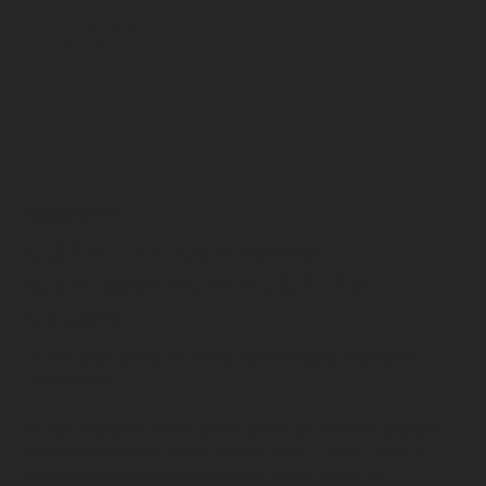
Cases
|
OSAA
OSAA – En gennemført
standløsning med blik for
detaljer
Vi er super glade for vores samarbejde med
OSAA
Innovation
.
Vi har designet deres
stand
på en af verdens største
sundhedsmesser, Arab Health 2025 i Dubai. Med et
moderne og indbydende look har vi skabt en