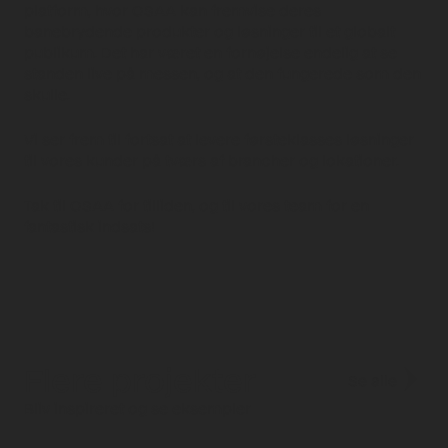
platform, hvor OSAA kan fremvise deres
banebrydende produkter og løsninger til et globalt
publikum. Det har været en fornøjelse endelig at se
standen live på messen, og at den fungerede som den
skulle.
Vi ser frem til fortsat at levere førsteklasses løsninger
til vores kunder på tværs af brancher og lokationer.
Tak til OSAA for tilliden, og til vores team for en
fantastisk indsats!
Flere projekter
Se alle
Bliv inspireret og se eksempler