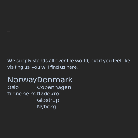
We supply stands all over the world, but if you feel like
visiting us, you will find us here.
Norway
Denmark
Oslo
Copenhagen
Trondheim
Rødekro
Glostrup
Nyborg